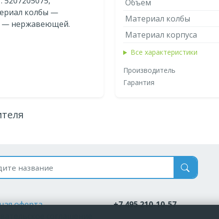
т. 5207205075,
Объём
атериал колбы —
Материал колбы
а — нержавеющей.
Материал корпуса
Все характеристики
Производитель
Гарантия
ителя
 по названию
ная оферта
+7 495 210-10-57
вательское соглашение