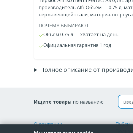
Термос Alfi isoTherm Perfect AS 0,75L ар
производитель Alfi. Объём — 0.75 л, м
нержавеющей стали, материал корпус
ПОЧЕМУ ВЫБИРАЮТ
Объём 0.75 л — хватает на день
Официальная гарантия 1 год
Полное описание от производ
Поиск
Ищите товары
по названию
О компании
Публич
Доставка
Пользо
Мы используем cookie