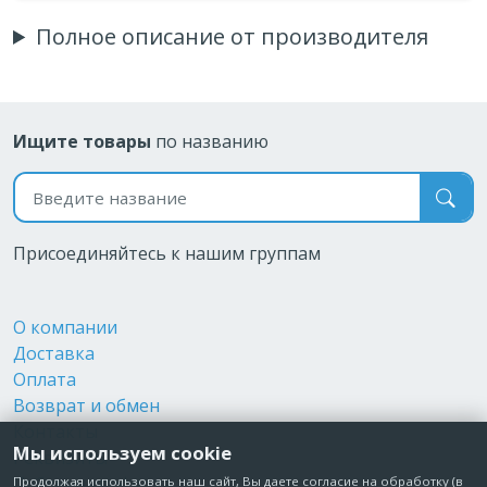
Полное описание от производителя
Ищите товары
по названию
Поиск по названию
Присоединяйтесь к нашим группам
О компании
Доставка
Оплата
Возврат и обмен
Контакты
Мы используем cookie
Реквизиты
Публичная оферта
Продолжая использовать наш сайт, Вы даете согласие на обработку (в