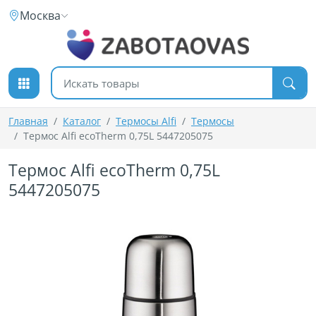
К содержимому
Москва
Поиск товаров
Главная
Каталог
Термосы Alfi
Термосы
Термос Alfi ecoTherm 0,75L 5447205075
Термос Alfi ecoTherm 0,75L
5447205075