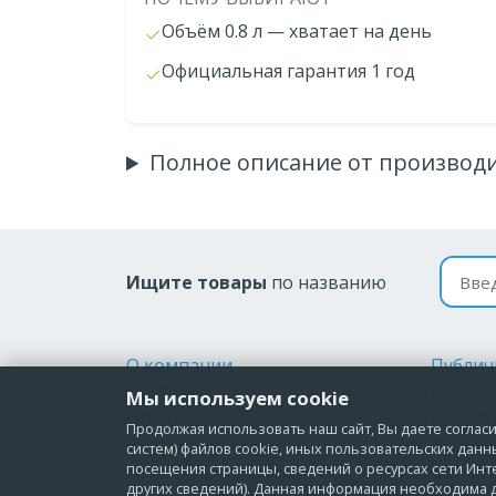
Объём 0.8 л — хватает на день
Официальная гарантия 1 год
Полное описание от производ
Поиск
Ищите товары
по названию
О компании
Публич
Доставка
Пользо
Мы используем cookie
Оплата
Полити
Продолжая использовать наш сайт, Вы даете согласие
Возврат и обмен
персон
систем) файлов cookie, иных пользовательских данн
посещения страницы, сведений о ресурсах сети Инт
Контакты
Соглас
других сведений). Данная информация необходима д