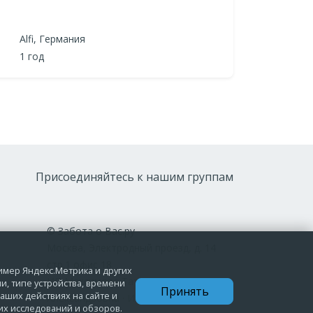
Alfi, Германия
1 год
Присоединяйтесь к нашим группам
© Забота о Вас.ру
Москва, Электродный проезд, д. 14
стр.1 офис 18
ример Яндекс.Метрика и других
ИП Максимова Татьяна
и, типе устройства, времени
Принять
аших действиях на сайте и
Александровна · ИНН 772006379720
их исследований и обзоров.