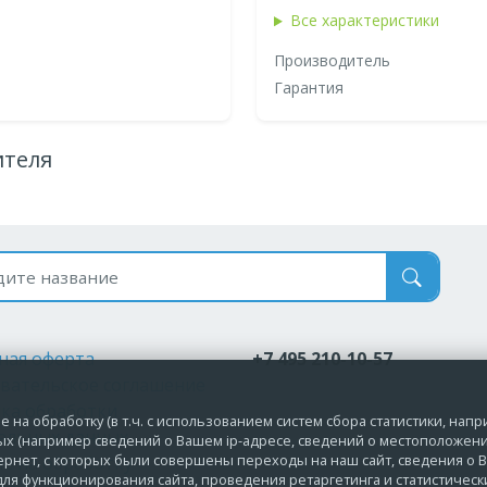
Все характеристики
Производитель
Гарантия
ителя
 по названию
ная оферта
+7 495 210-10-57
вательское соглашение
ка обработки
 на обработку (в т.ч. с использованием систем сбора статистики, нап
альных данных
ых (например сведений о Вашем ip-адресе, сведений о местоположени
ернет, с которых были совершены переходы на наш сайт, сведения о В
ие на обработку
ля функционирования сайта, проведения ретаргетинга и статистическ