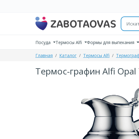
К содержимому
Поиск 
Посуда
Термосы Alfi
Формы для выпекания
Главная
Каталог
Термосы Alfi
Термограф
Термос-графин Alfi Opal