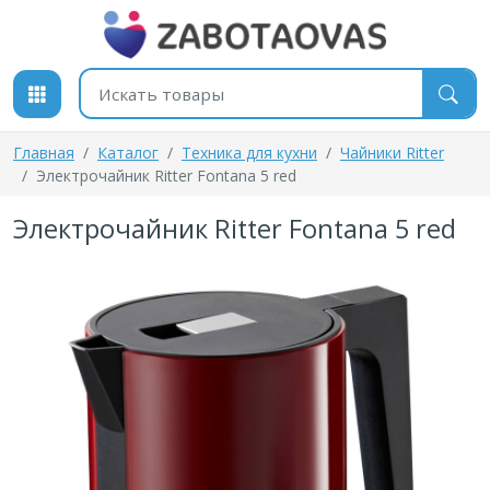
К содержимому
Поиск товаров
Главная
Каталог
Техника для кухни
Чайники Ritter
Электрочайник Ritter Fontana 5 red
Электрочайник Ritter Fontana 5 red