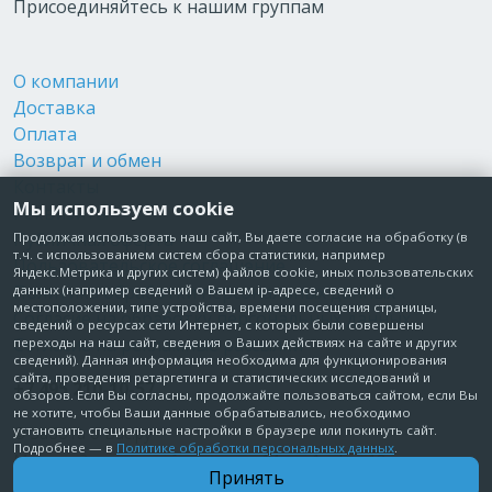
Присоединяйтесь к нашим группам
О компании
Доставка
Оплата
Возврат и обмен
Контакты
Мы используем cookie
Реквизиты
Публичная оферта
Продолжая использовать наш сайт, Вы даете согласие на обработку (в
т.ч. с использованием систем сбора статистики, например
Пользовательское соглашение
Яндекс.Метрика и других систем) файлов cookie, иных пользовательских
Политика обработки персональных данных
данных (например сведений о Вашем ip-адресе, сведений о
местоположении, типе устройства, времени посещения страницы,
Согласие на обработку персональных данных
сведений о ресурсах сети Интернет, с которых были совершены
Согласие на рекламные рассылки
переходы на наш сайт, сведения о Ваших действиях на сайте и других
сведений). Данная информация необходима для функционирования
сайта, проведения ретаргетинга и статистических исследований и
+7 495 210-10-57
обзоров. Если Вы согласны, продолжайте пользоваться сайтом, если Вы
не хотите, чтобы Ваши данные обрабатывались, необходимо
установить специальные настройки в браузере или покинуть сайт.
© Забота о Вас.ру
Подробнее — в
Политике обработки персональных данных
.
Москва, Электродный проезд, д. 14 стр.1 офис 18
Принять
ИП Максимова Татьяна Александровна · ИНН 772006379720