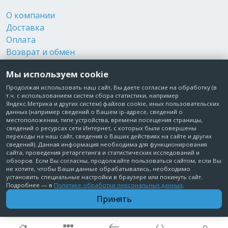
О компании
Доставка
Оплата
Возврат и обмен
Контакты
Мы используем cookie
Реквизиты
Публичная оферта
Продолжая использовать наш сайт, Вы даете согласие на обработку (в
т.ч. с использованием систем сбора статистики, например
Пользовательское соглашение
Яндекс.Метрика и других систем) файлов cookie, иных пользовательских
Политика обработки персональных данных
данных (например сведений о Вашем ip-адресе, сведений о
местоположении, типе устройства, времени посещения страницы,
Согласие на обработку персональных данных
сведений о ресурсах сети Интернет, с которых были совершены
Согласие на рекламные рассылки
переходы на наш сайт, сведения о Ваших действиях на сайте и других
сведений). Данная информация необходима для функционирования
сайта, проведения ретаргетинга и статистических исследований и
+7 495 210-10-57
обзоров. Если Вы согласны, продолжайте пользоваться сайтом, если Вы
не хотите, чтобы Ваши данные обрабатывались, необходимо
установить специальные настройки в браузере или покинуть сайт.
© Забота о Вас.ру
Подробнее — в
Политике обработки персональных данных
.
Москва, Электродный проезд, д. 14 стр.1 офис 18
Принять
ИП Максимова Татьяна Александровна · ИНН 772006379720