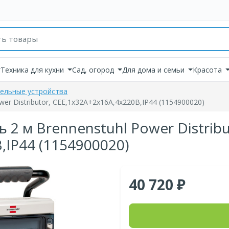
товаров
Техника для кухни
Сад, огород
Для дома и семьи
Красота
ельные устройства
er Distributor, CEE,1x32A+2x16A,4х220В,IP44 (1154900020)
2 м Brennenstuhl Power Distribu
,IP44 (1154900020)
40 720