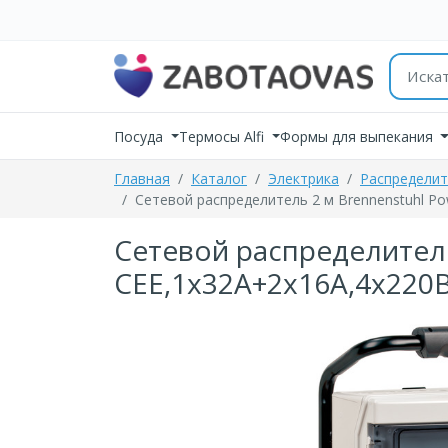
К содержимому
Поиск 
Посуда
Термосы Alfi
Формы для выпекания
Главная
Каталог
Электрика
Распределит
Сетевой распределитель 2 м Brennenstuhl Pow
Сетевой распределитель 
CEE,1x32A+2x16A,4х220В