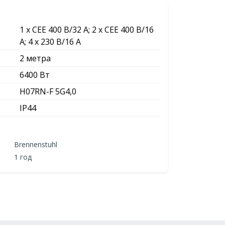
1 x CEE 400 В/32 A; 2 x CEE 400 В/16
A; 4 x 230 В/16 A
2 метра
6400 Вт
H07RN-F 5G4,0
IP44
Brennenstuhl
1 год