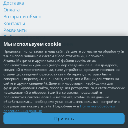
Доставка
Оплата
Возврат и обмен
Контакты
Реквизиты
Публичная оферта
Мы используем cookie
Пользовательское соглашение
Политика обработки персональных данных
Продолжая использовать наш сайт, Вы даете согласие на обработку (в
т.ч. с использованием систем сбора статистики, например
Согласие на обработку персональных данных
Яндекс.Метрика и других систем) файлов cookie, иных
Согласие на рекламные рассылки
пользовательских данных (например сведений о Вашем ip-адресе,
сведений о местоположении, типе устройства, времени посещения
страницы, сведений о ресурсах сети Интернет, с которых были
+7 495 210-10-57
совершены переходы на наш сайт, сведения о Ваших действиях на
сайте и других сведений). Данная информация необходима для
© Забота о Вас.ру
функционирования сайта, проведения ретаргетинга и статистических
исследований и обзоров. Если Вы согласны, продолжайте
Москва, Электродный проезд, д. 14 стр.1 офис 18
пользоваться сайтом, если Вы не хотите, чтобы Ваши данные
ИП Максимова Татьяна Александровна · ИНН 772006379720
обрабатывались, необходимо установить специальные настройки в
браузере или покинуть сайт. Подробнее — в
Политике обработки
персональных данных
.
В корзину
Принять
2 910 ₽
Доставим по всей России