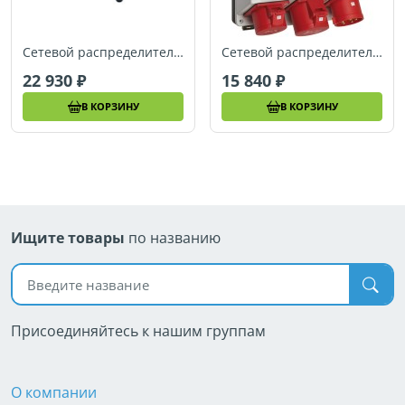
Сетевой распределитель с защитой на 6 розеток Brennenstuhl, 32 А (1153690400)
Сетевой распределитель 4\16 А Brennenstuhl Distribution Box, 3x LS 230V,1xFI 40A (1154890010)
22 930
15 840
В КОРЗИНУ
В КОРЗИНУ
Ищите товары
по названию
Поиск по названию
Присоединяйтесь к нашим группам
О компании