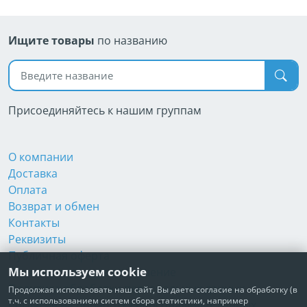
Ищите товары
по названию
Поиск по названию
Присоединяйтесь к нашим группам
О компании
Доставка
Оплата
Возврат и обмен
Контакты
Реквизиты
Публичная оферта
Мы используем cookie
Пользовательское соглашение
Политика обработки персональных данных
Продолжая использовать наш сайт, Вы даете согласие на обработку (в
т.ч. с использованием систем сбора статистики, например
Согласие на обработку персональных данных