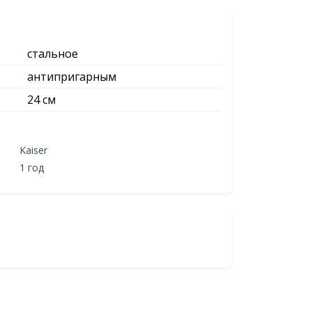
стальное
антипригарным
24 см
Kaiser
1 год