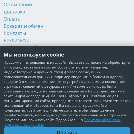
О компании
Доставка
Оплата
Возврат и обмен
Контакты
Реквизиты
Публичная оферта
Мы используем cookie
Пользовательское соглашение
Политика обработки персональных данных
Продолжая использовать наш сайт, Вы даете согласие на обработку (в
т.ч. с использованием систем сбора статистики, например
Согласие на обработку персональных данных
Яндекс.Метрика и других систем) файлов cookie, иных
Согласие на рекламные рассылки
пользовательских данных (например сведений о Вашем ip-адресе,
сведений о местоположении, типе устройства, времени посещения
страницы, сведений о ресурсах сети Интернет, с которых были
+7 495 210-10-57
совершены переходы на наш сайт, сведения о Ваших действиях на
сайте и других сведений). Данная информация необходима для
© Забота о Вас.ру
функционирования сайта, проведения ретаргетинга и статистических
исследований и обзоров. Если Вы согласны, продолжайте
Москва, Электродный проезд, д. 14 стр.1 офис 18
пользоваться сайтом, если Вы не хотите, чтобы Ваши данные
ИП Максимова Татьяна Александровна · ИНН 772006379720
обрабатывались, необходимо установить специальные настройки в
браузере или покинуть сайт. Подробнее — в
Политике обработки
персональных данных
.
В корзину
Принять
5 700 ₽