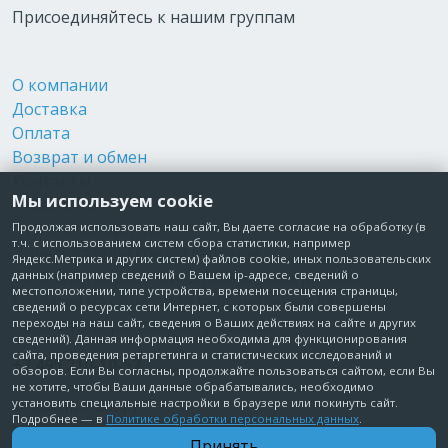
Присоединяйтесь к нашим группам
О компании
Доставка
Оплата
Возврат и обмен
Контакты
Мы используем cookie
Реквизиты
Публичная оферта
Продолжая использовать наш сайт, Вы даете согласие на обработку (в
т.ч. с использованием систем сбора статистики, например
Пользовательское соглашение
Яндекс.Метрика и других систем) файлов cookie, иных пользовательских
Политика обработки персональных данных
данных (например сведений о Вашем ip-адресе, сведений о
местоположении, типе устройства, времени посещения страницы,
Согласие на обработку персональных данных
сведений о ресурсах сети Интернет, с которых были совершены
Согласие на рекламные рассылки
переходы на наш сайт, сведения о Ваших действиях на сайте и других
сведений). Данная информация необходима для функционирования
сайта, проведения ретаргетинга и статистических исследований и
+7 495 210-10-57
обзоров. Если Вы согласны, продолжайте пользоваться сайтом, если Вы
не хотите, чтобы Ваши данные обрабатывались, необходимо
установить специальные настройки в браузере или покинуть сайт.
© Забота о Вас.ру
Подробнее — в
Политике обработки персональных данных
.
Москва, Электродный проезд, д. 14 стр.1 офис 18
Принять