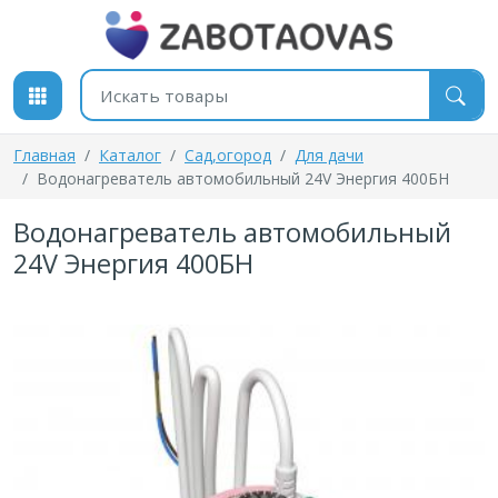
К содержимому
Поиск товаров
Главная
Каталог
Cад,огород
Для дачи
Водонагреватель автомобильный 24V Энергия 400БН
Водонагреватель автомобильный
24V Энергия 400БН