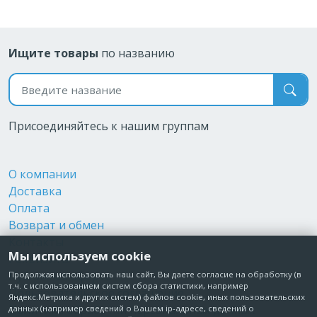
Ищите товары
по названию
Поиск по названию
Присоединяйтесь к нашим группам
О компании
Доставка
Оплата
Возврат и обмен
Контакты
Мы используем cookie
Реквизиты
Публичная оферта
Продолжая использовать наш сайт, Вы даете согласие на обработку (в
т.ч. с использованием систем сбора статистики, например
Пользовательское соглашение
Яндекс.Метрика и других систем) файлов cookie, иных пользовательских
Политика обработки персональных данных
данных (например сведений о Вашем ip-адресе, сведений о