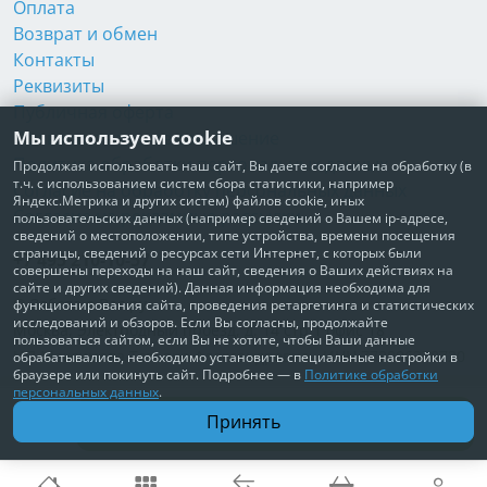
Оплата
Возврат и обмен
Контакты
Реквизиты
Публичная оферта
Мы используем cookie
Пользовательское соглашение
Политика обработки персональных данных
Продолжая использовать наш сайт, Вы даете согласие на обработку (в
т.ч. с использованием систем сбора статистики, например
Согласие на обработку персональных данных
Яндекс.Метрика и других систем) файлов cookie, иных
Согласие на рекламные рассылки
пользовательских данных (например сведений о Вашем ip-адресе,
сведений о местоположении, типе устройства, времени посещения
страницы, сведений о ресурсах сети Интернет, с которых были
+7 495 210-10-57
совершены переходы на наш сайт, сведения о Ваших действиях на
сайте и других сведений). Данная информация необходима для
© Забота о Вас.ру
функционирования сайта, проведения ретаргетинга и статистических
исследований и обзоров. Если Вы согласны, продолжайте
Москва, Электродный проезд, д. 14 стр.1 офис 18
пользоваться сайтом, если Вы не хотите, чтобы Ваши данные
ИП Максимова Татьяна Александровна · ИНН 772006379720
обрабатывались, необходимо установить специальные настройки в
браузере или покинуть сайт. Подробнее — в
Политике обработки
персональных данных
.
В корзину
Принять
1 540 ₽
Доставим по всей России