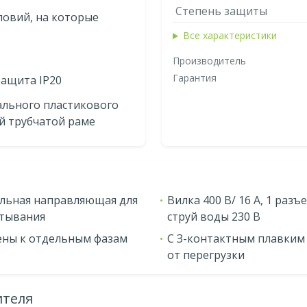
Степень защиты
ловий, на которые
Все характеристики
Производитель
Гарантия
защита IP20
ального пластикового
й трубчатой раме
льная направляющая для
Вилка 400 В/ 16 А, 1 разъ
атывания
струй воды 230 В
ены к отдельным фазам
С З-контактным плавким
от перегрузки
ителя