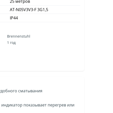
25 метров
AT-N05V3V3-F 3G1,5
IP44
Brennenstuhl
1 год
удобного сматывания
 индикатор показывает перегрев или