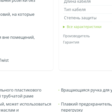
льней розетки без
Длина кабеля
Тип кабеля
ловий, на которые
Степень защиты
Все характеристики
Производитель
я вне помещений,
Гарантия
Twist
ального пластикового
Вращающаяся ручка для 
й трубчатой раме
й, может использоваться
Плавкий предохранитель,
к маслам и
перегрузку