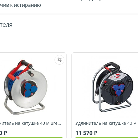
чив к истиранию
теля
Удлинитель на катушке 40 м Brennenstuhl Garant (1199840)
60
11 570