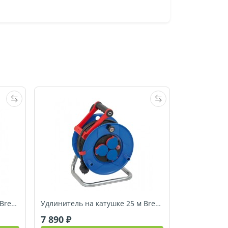
Удлинитель на катушке 40 м Brennenstuhl Super-Solid (1308900)
Удлинитель на катушке 25 м Brennenstuhl Garant (1218350)
7 890