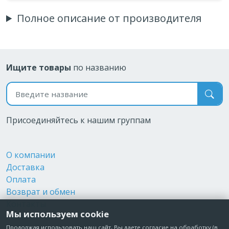
Полное описание от производителя
Ищите товары
по названию
Поиск по названию
Присоединяйтесь к нашим группам
О компании
Доставка
Оплата
Возврат и обмен
Контакты
Мы используем cookie
Реквизиты
Публичная оферта
Продолжая использовать наш сайт, Вы даете согласие на обработку (в