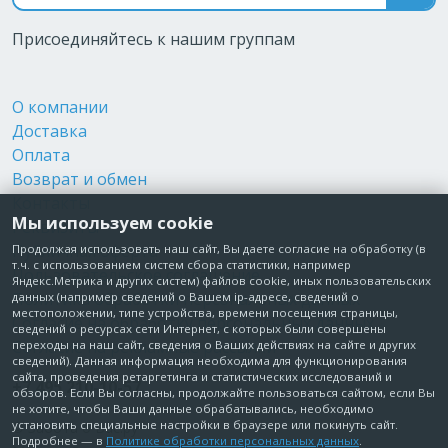
Присоединяйтесь к нашим группам
О компании
Доставка
Оплата
Возврат и обмен
Контакты
Мы используем cookie
Реквизиты
Публичная оферта
Продолжая использовать наш сайт, Вы даете согласие на обработку (в
т.ч. с использованием систем сбора статистики, например
Пользовательское соглашение
Яндекс.Метрика и других систем) файлов cookie, иных пользовательских
Политика обработки персональных данных
данных (например сведений о Вашем ip-адресе, сведений о
местоположении, типе устройства, времени посещения страницы,
Согласие на обработку персональных данных
сведений о ресурсах сети Интернет, с которых были совершены
Согласие на рекламные рассылки
переходы на наш сайт, сведения о Ваших действиях на сайте и других
сведений). Данная информация необходима для функционирования
сайта, проведения ретаргетинга и статистических исследований и
+7 495 210-10-57
обзоров. Если Вы согласны, продолжайте пользоваться сайтом, если Вы
не хотите, чтобы Ваши данные обрабатывались, необходимо
установить специальные настройки в браузере или покинуть сайт.
© Забота о Вас.ру
Подробнее — в
Политике обработки персональных данных
.