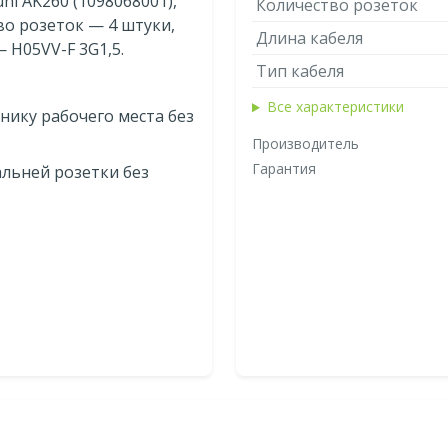
hl AK260 (1098068001),
Количество розеток
во розеток — 4 штуки,
Длина кабеля
 H05VV-F 3G1,5.
Тип кабеля
Все характеристики
хнику рабочего места без
Производитель
Гарантия
альней розетки без