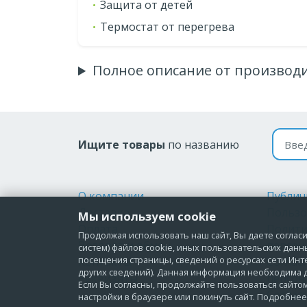
Защита от детей
Термостат от перегрева
Полное описание от производ
Поиск
Ищите товары
по названию
О компании
Публич
Доставка
Пользо
Мы используем cookie
Оплата
Полити
Продолжая использовать наш сайт, Вы даете согласие
Возврат и обмен
персон
систем) файлов cookie, иных пользовательских данн
посещения страницы, сведений о ресурсах сети Инт
Контакты
Соглас
других сведений). Данная информация необходима д
Реквизиты
персон
Если Вы согласны, продолжайте пользоваться сайто
Соглас
настройки в браузере или покинуть сайт. Подробне