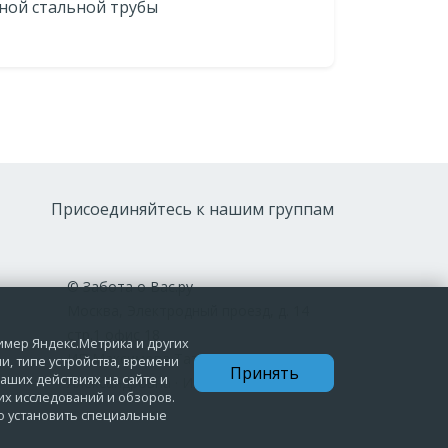
ной стальной трубы
Присоединяйтесь к нашим группам
© Забота о Вас.ру
Москва, Электродный проезд, д. 14
стр.1 офис 18
ример Яндекс.Метрика и других
ИП Максимова Татьяна
и, типе устройства, времени
Принять
аших действиях на сайте и
Александровна · ИНН 772006379720
их исследований и обзоров.
мо установить специальные