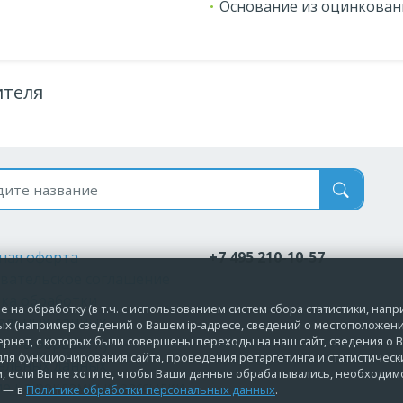
Основание из оцинкован
ителя
 по названию
ная оферта
+7 495 210-10-57
вательское соглашение
ка обработки
 на обработку (в т.ч. с использованием систем сбора статистики, нап
альных данных
ых (например сведений о Вашем ip-адресе, сведений о местоположени
ернет, с которых были совершены переходы на наш сайт, сведения о В
ие на обработку
ля функционирования сайта, проведения ретаргетинга и статистическ
альных данных
м, если Вы не хотите, чтобы Ваши данные обрабатывались, необходи
ие на рекламные рассылки
е — в
Политике обработки персональных данных
.