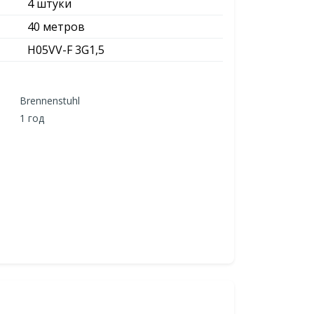
4 штуки
40 метров
H05VV-F 3G1,5
Brennenstuhl
1 год