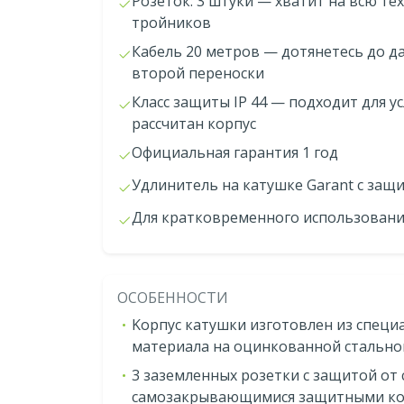
Розеток: 3 штуки — хватит на всю те
тройников
Кабель 20 метров — дотянетесь до д
второй переноски
Класс защиты IP 44 — подходит для у
рассчитан корпус
Официальная гарантия 1 год
Удлинитель на катушке Garant с защи
Для кратковременного использован
ОСОБЕННОСТИ
Kopпyc катушки изготовлен из специ
материала на оцинкованной стально
3 заземленных розетки с защитой от 
самозакрывающимися защитными к