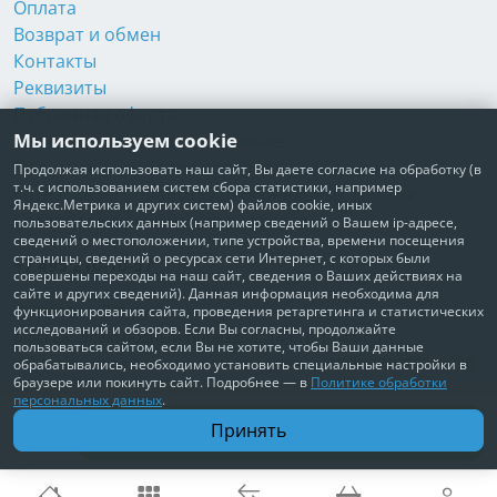
Оплата
Возврат и обмен
Контакты
Реквизиты
Публичная оферта
Мы используем cookie
Пользовательское соглашение
Политика обработки персональных данных
Продолжая использовать наш сайт, Вы даете согласие на обработку (в
т.ч. с использованием систем сбора статистики, например
Согласие на обработку персональных данных
Яндекс.Метрика и других систем) файлов cookie, иных
Согласие на рекламные рассылки
пользовательских данных (например сведений о Вашем ip-адресе,
сведений о местоположении, типе устройства, времени посещения
страницы, сведений о ресурсах сети Интернет, с которых были
+7 495 210-10-57
совершены переходы на наш сайт, сведения о Ваших действиях на
сайте и других сведений). Данная информация необходима для
© Забота о Вас.ру
функционирования сайта, проведения ретаргетинга и статистических
исследований и обзоров. Если Вы согласны, продолжайте
Москва, Электродный проезд, д. 14 стр.1 офис 18
пользоваться сайтом, если Вы не хотите, чтобы Ваши данные
ИП Максимова Татьяна Александровна · ИНН 772006379720
обрабатывались, необходимо установить специальные настройки в
браузере или покинуть сайт. Подробнее — в
Политике обработки
персональных данных
.
В корзину
Принять
8 450 ₽
Доставим по всей России