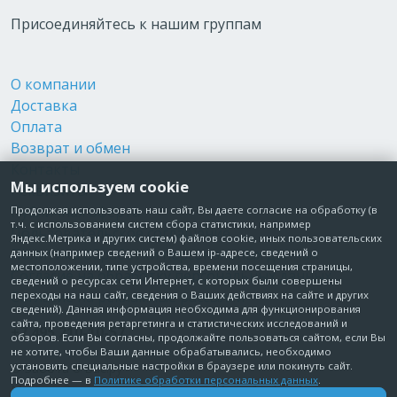
Присоединяйтесь к нашим группам
О компании
Доставка
Оплата
Возврат и обмен
Контакты
Мы используем cookie
Реквизиты
Публичная оферта
Продолжая использовать наш сайт, Вы даете согласие на обработку (в
т.ч. с использованием систем сбора статистики, например
Пользовательское соглашение
Яндекс.Метрика и других систем) файлов cookie, иных пользовательских
Политика обработки персональных данных
данных (например сведений о Вашем ip-адресе, сведений о
местоположении, типе устройства, времени посещения страницы,
Согласие на обработку персональных данных
сведений о ресурсах сети Интернет, с которых были совершены
Согласие на рекламные рассылки
переходы на наш сайт, сведения о Ваших действиях на сайте и других
сведений). Данная информация необходима для функционирования
сайта, проведения ретаргетинга и статистических исследований и
+7 495 210-10-57
обзоров. Если Вы согласны, продолжайте пользоваться сайтом, если Вы
не хотите, чтобы Ваши данные обрабатывались, необходимо
установить специальные настройки в браузере или покинуть сайт.
© Забота о Вас.ру
Подробнее — в
Политике обработки персональных данных
.
Москва, Электродный проезд, д. 14 стр.1 офис 18