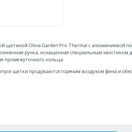
n
й щетиной Olivia Garden Pro Thermal с алюминиевой п
езиненная ручка, оснащенная специальным хвостиком д
ия промежуточного кольца.
рпусе щетки продуваются горячим воздухом фена и обе