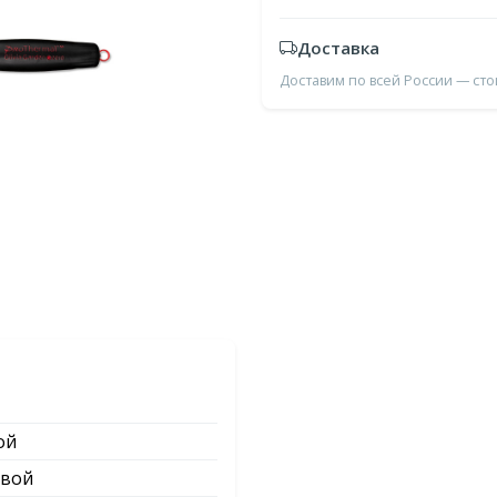
Доставка
Доставим по всей России — ст
ой
вой