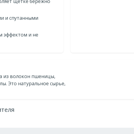
оляет щетке бережно
ми и спутанными
 эффектом и не
а из волокон пшеницы,
лы. Это натуральное сырье,
ителя