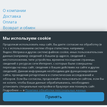
О компании
Доставка
Оплата
Возврат и обмен
Контакты
Мы используем cookie
Реквизиты
Публичная оферта
Продолжая использовать наш сайт, Вы даете согласие на обработку (в
т.ч. с использованием систем сбора статистики, например
Пользовательское соглашение
Яндекс.Метрика и других систем) файлов cookie, иных пользовательских
Политика обработки персональных данных
данных (например сведений о Вашем ip-адресе, сведений о
местоположении, типе устройства, времени посещения страницы,
Согласие на обработку персональных данных
сведений о ресурсах сети Интернет, с которых были совершены
Согласие на рекламные рассылки
переходы на наш сайт, сведения о Ваших действиях на сайте и других
сведений). Данная информация необходима для функционирования
сайта, проведения ретаргетинга и статистических исследований и
+7 495 210-10-57
обзоров. Если Вы согласны, продолжайте пользоваться сайтом, если Вы
не хотите, чтобы Ваши данные обрабатывались, необходимо
установить специальные настройки в браузере или покинуть сайт.
© Забота о Вас.ру
Подробнее — в
Политике обработки персональных данных
.
Москва, Электродный проезд, д. 14 стр.1 офис 18
Принять
ИП Максимова Татьяна Александровна · ИНН 772006379720