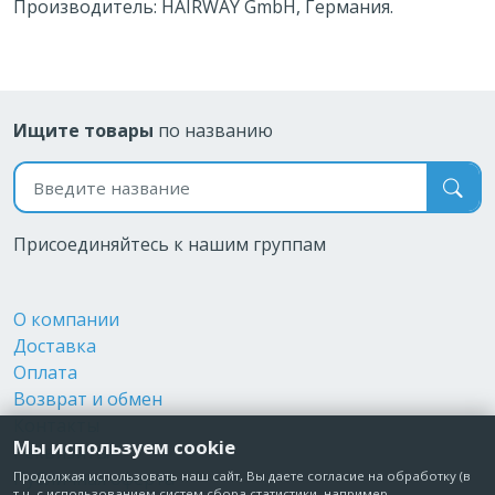
Производитель: HAIRWAY GmbH, Германия.
Ищите товары
по названию
Поиск по названию
Присоединяйтесь к нашим группам
О компании
Доставка
Оплата
Возврат и обмен
Контакты
Мы используем cookie
Реквизиты
Публичная оферта
Продолжая использовать наш сайт, Вы даете согласие на обработку (в
т.ч. с использованием систем сбора статистики, например