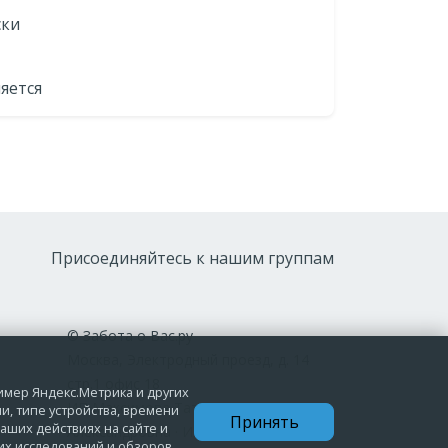
ски
яется
Присоединяйтесь к нашим группам
© Забота о Вас.ру
Москва, Электродный проезд, д. 14
стр.1 офис 18
ример Яндекс.Метрика и других
ИП Максимова Татьяна
и, типе устройства, времени
Принять
аших действиях на сайте и
Александровна · ИНН 772006379720
их исследований и обзоров.