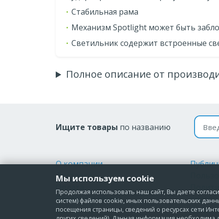
Стабильная рама
Механизм Spotlight может быть забл
Светильник содержит встроенные с
Полное описание от производ
Поиск
Ищите товары
по названию
О компании
Публич
Доставка
Пользо
Мы используем cookie
Оплата
Полити
Продолжая использовать наш сайт, Вы даете согласие
Возврат и обмен
персон
систем) файлов cookie, иных пользовательских данн
посещения страницы, сведений о ресурсах сети Инт
Контакты
Соглас
других сведений). Данная информация необходима д