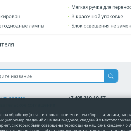
Мягкая ручка для перено
окирован
В красочной упаковке
ветодиодные лампы
Блок освещения не замен
ителя
 по названию
ная оферта
+7 495 210-10-57
вательское соглашение
ка обработки
 на обработку (в т.ч. с использованием систем сбора статистики, нап
альных данных
ых (например сведений о Вашем ip-адресе, сведений о местоположени
ернет, с которых были совершены переходы на наш сайт, сведения о В
ие на обработку
ля функционирования сайта, проведения ретаргетинга и статистическ