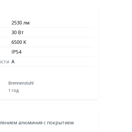
2530 лм
30 Вт
6500 K
IP54
ости
А
Brennenstuhl
1 год
авлением алюминия с покрытием