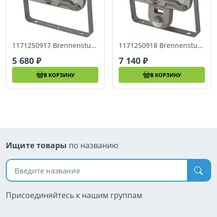
1171250917 Brennenstuhl Светодиодный настенный прожектор JARO , 50 Ватт, 220 вольт, 4400 люм., IP65
1171250918 Brennenstuhl Светодиодный настенный прожектор JARO, 50 Ватт, питание от 220 вольт, 4400 люм., IP54
5 680
7 140
В КОРЗИНУ
В КОРЗИНУ
Ищите товары
по названию
Поиск по названию
Присоединяйтесь к нашим группам