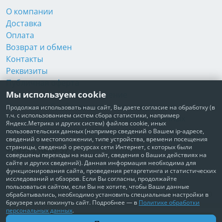
О компании
Доставка
Оплата
Возврат и обмен
Контакты
Реквизиты
Публичная оферта
Мы используем cookie
Пользовательское соглашение
Политика обработки персональных данных
Продолжая использовать наш сайт, Вы даете согласие на обработку (в
т.ч. с использованием систем сбора статистики, например
Согласие на обработку персональных данных
Яндекс.Метрика и других систем) файлов cookie, иных
Согласие на рекламные рассылки
пользовательских данных (например сведений о Вашем ip-адресе,
сведений о местоположении, типе устройства, времени посещения
страницы, сведений о ресурсах сети Интернет, с которых были
+7 495 210-10-57
совершены переходы на наш сайт, сведения о Ваших действиях на
сайте и других сведений). Данная информация необходима для
© Забота о Вас.ру
функционирования сайта, проведения ретаргетинга и статистических
исследований и обзоров. Если Вы согласны, продолжайте
Москва, Электродный проезд, д. 14 стр.1 офис 18
пользоваться сайтом, если Вы не хотите, чтобы Ваши данные
ИП Максимова Татьяна Александровна · ИНН 772006379720
обрабатывались, необходимо установить специальные настройки в
браузере или покинуть сайт. Подробнее — в
Политике обработки
персональных данных
.
В корзину