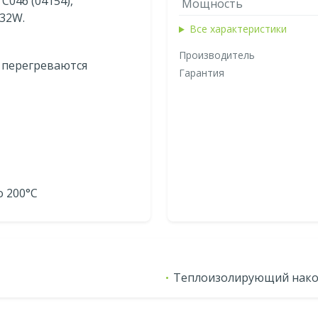
С046 (04154),
Мощность
32W.
Все характеристики
Производитель
 перегреваются
Гарантия
о 200°С
Теплоизолирующий након