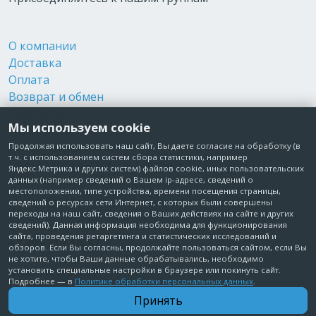
О компании
Доставка
Оплата
Возврат и обмен
Контакты
Мы используем cookie
Реквизиты
Публичная оферта
Продолжая использовать наш сайт, Вы даете согласие на обработку (в
т.ч. с использованием систем сбора статистики, например
Пользовательское соглашение
Яндекс.Метрика и других систем) файлов cookie, иных пользовательских
Политика обработки персональных данных
данных (например сведений о Вашем ip-адресе, сведений о
местоположении, типе устройства, времени посещения страницы,
Согласие на обработку персональных данных
сведений о ресурсах сети Интернет, с которых были совершены
Согласие на рекламные рассылки
переходы на наш сайт, сведения о Ваших действиях на сайте и других
сведений). Данная информация необходима для функционирования
сайта, проведения ретаргетинга и статистических исследований и
+7 495 210-10-57
обзоров. Если Вы согласны, продолжайте пользоваться сайтом, если Вы
не хотите, чтобы Ваши данные обрабатывались, необходимо
установить специальные настройки в браузере или покинуть сайт.
© Забота о Вас.ру
Подробнее — в
Политике обработки персональных данных
.
Москва, Электродный проезд, д. 14 стр.1 офис 18
Принять
ИП Максимова Татьяна Александровна · ИНН 772006379720