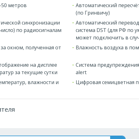
-50 метров
Автоматический пересчё
(по Гринвичу)
тической синхронизации
Автоматический перевод 
 число) по радиосигналам
система DST (для РФ по 
может подключить в слу
за окном, полученная от
Влажность воздуха в по
отображение на дисплее
Система предупреждения 
атур за текущие сутки
alert
мператур, влажности и
Цифровая семицветная п
ителя