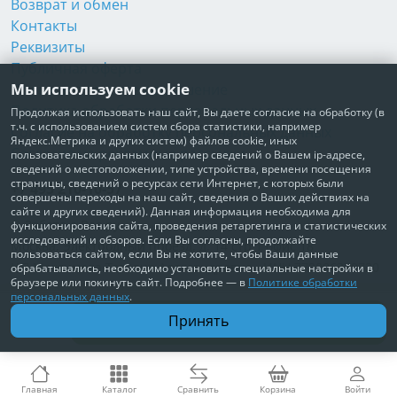
Возврат и обмен
Контакты
Реквизиты
Публичная оферта
Мы используем cookie
Пользовательское соглашение
Политика обработки персональных данных
Продолжая использовать наш сайт, Вы даете согласие на обработку (в
т.ч. с использованием систем сбора статистики, например
Согласие на обработку персональных данных
Яндекс.Метрика и других систем) файлов cookie, иных
Согласие на рекламные рассылки
пользовательских данных (например сведений о Вашем ip-адресе,
сведений о местоположении, типе устройства, времени посещения
страницы, сведений о ресурсах сети Интернет, с которых были
+7 495 210-10-57
совершены переходы на наш сайт, сведения о Ваших действиях на
сайте и других сведений). Данная информация необходима для
© Забота о Вас.ру
функционирования сайта, проведения ретаргетинга и статистических
исследований и обзоров. Если Вы согласны, продолжайте
Москва, Электродный проезд, д. 14 стр.1 офис 18
пользоваться сайтом, если Вы не хотите, чтобы Ваши данные
ИП Максимова Татьяна Александровна · ИНН 772006379720
обрабатывались, необходимо установить специальные настройки в
браузере или покинуть сайт. Подробнее — в
Политике обработки
персональных данных
.
В корзину
Принять
11 740 ₽
Доставим по всей России
Главная
Каталог
Сравнить
Корзина
Войти