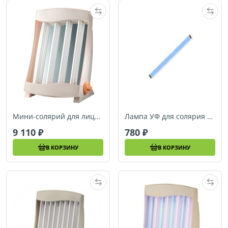
Мини-солярий для лица Efbe-Schott 834N
Лампа УФ для солярия Efbe-Schott 136542 (голубая, 15 Вт)
9 110
780
В КОРЗИНУ
В КОРЗИНУ