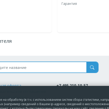
Гарантия
ителя
 по названию
ная оферта
+7 495 210-10-57
вательское соглашение
ка обработки
 на обработку (в т.ч. с использованием систем сбора статистики, нап
альных данных
ых (например сведений о Вашем ip-адресе, сведений о местоположени
ернет, с которых были совершены переходы на наш сайт, сведения о В