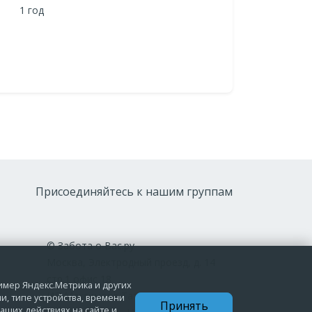
1 год
Присоединяйтесь к нашим группам
© Забота о Вас.ру
Москва, Электродный проезд, д. 14
стр.1 офис 18
ример Яндекс.Метрика и других
ИП Максимова Татьяна
и, типе устройства, времени
Принять
аших действиях на сайте и