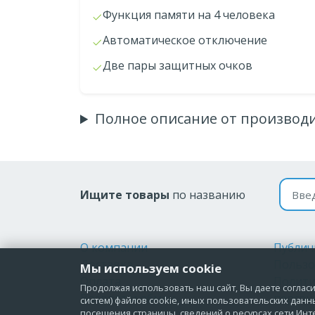
Функция памяти на 4 человека
Автоматическое отключение
Две пары защитных очков
Полное описание от производ
Поиск
Ищите товары
по названию
О компании
Публич
Доставка
Пользо
Мы используем cookie
Оплата
Полити
Продолжая использовать наш сайт, Вы даете согласие
Возврат и обмен
персон
систем) файлов cookie, иных пользовательских данн
посещения страницы, сведений о ресурсах сети Инт