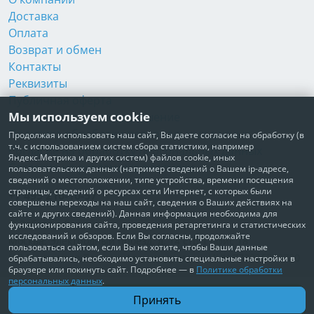
Доставка
Оплата
Возврат и обмен
Контакты
Реквизиты
Публичная оферта
Мы используем cookie
Пользовательское соглашение
Политика обработки персональных данных
Продолжая использовать наш сайт, Вы даете согласие на обработку (в
т.ч. с использованием систем сбора статистики, например
Согласие на обработку персональных данных
Яндекс.Метрика и других систем) файлов cookie, иных
Согласие на рекламные рассылки
пользовательских данных (например сведений о Вашем ip-адресе,
сведений о местоположении, типе устройства, времени посещения
страницы, сведений о ресурсах сети Интернет, с которых были
+7 495 210-10-57
совершены переходы на наш сайт, сведения о Ваших действиях на
сайте и других сведений). Данная информация необходима для
© Забота о Вас.ру
функционирования сайта, проведения ретаргетинга и статистических
исследований и обзоров. Если Вы согласны, продолжайте
Москва, Электродный проезд, д. 14 стр.1 офис 18
пользоваться сайтом, если Вы не хотите, чтобы Ваши данные
ИП Максимова Татьяна Александровна · ИНН 772006379720
обрабатывались, необходимо установить специальные настройки в
браузере или покинуть сайт. Подробнее — в
Политике обработки
персональных данных
.
В корзину
Принять
45 620 ₽
Доставим по всей России