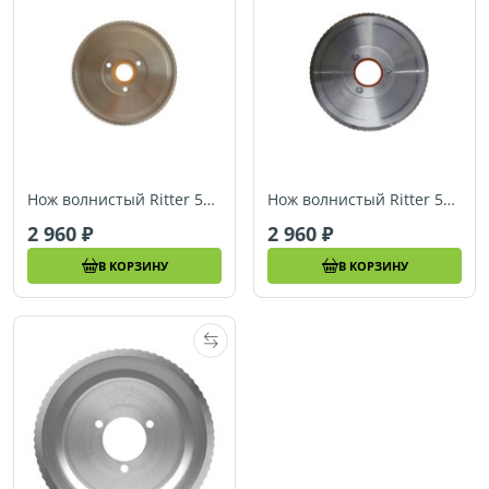
Нож волнистый Ritter 554184 (для contura3, solida 3/4/5, sono5, sinus5, scalea5, linea3, E120, E130)
Нож волнистый Ritter 519107 (для varido1, classico1, icaro7, AES72)
2 960
2 960
В КОРЗИНУ
В КОРЗИНУ