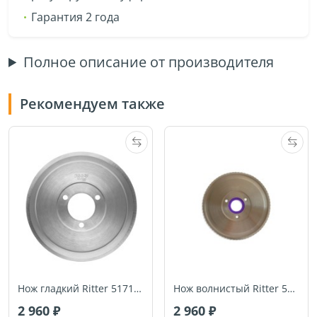
Гарантия 2 года
Полное описание от производителя
Рекомендуем также
Нож гладкий Ritter 517132 (для fondo1, fortis1, pino2, E18, E16, E21, AES52, AES62, AES64, E118)
Нож волнистый Ritter 517133 (для fondo1, fortis1, pino2, E18, E16, E21, AES52, AES62, AES64, E118)
2 960
2 960