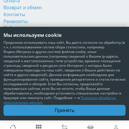
Оплата
Возврат и обмен
Контакты
Реквизиты
Публичная оферта
Мы используем cookie
Пользовательское соглашение
Политика обработки персональных данных
Продолжая использовать наш сайт, Вы даете согласие на обработку (в
т.ч. с использованием систем сбора статистики, например
Согласие на обработку персональных данных
Яндекс.Метрика и других систем) файлов cookie, иных
Согласие на рекламные рассылки
пользовательских данных (например сведений о Вашем ip-адресе,
сведений о местоположении, типе устройства, времени посещения
страницы, сведений о ресурсах сети Интернет, с которых были
+7 495 210-10-57
совершены переходы на наш сайт, сведения о Ваших действиях на
сайте и других сведений). Данная информация необходима для
© Забота о Вас.ру
функционирования сайта, проведения ретаргетинга и статистических
исследований и обзоров. Если Вы согласны, продолжайте
Москва, Электродный проезд, д. 14 стр.1 офис 18
пользоваться сайтом, если Вы не хотите, чтобы Ваши данные
ИП Максимова Татьяна Александровна · ИНН 772006379720
обрабатывались, необходимо установить специальные настройки в
браузере или покинуть сайт. Подробнее — в
Политике обработки
персональных данных
.
В корзину
Принять
850 ₽
Доставим по всей России