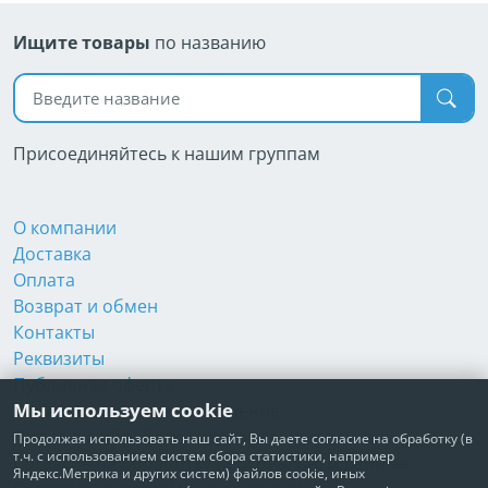
Ищите товары
по названию
Поиск по названию
Присоединяйтесь к нашим группам
О компании
Доставка
Оплата
Возврат и обмен
Контакты
Реквизиты
Публичная оферта
Мы используем cookie
Пользовательское соглашение
Политика обработки персональных данных
Продолжая использовать наш сайт, Вы даете согласие на обработку (в
т.ч. с использованием систем сбора статистики, например
Согласие на обработку персональных данных
Яндекс.Метрика и других систем) файлов cookie, иных