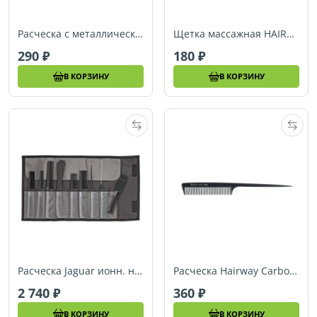
Расческа с металлическим хвостиком HAIRWAY Excellence (05483)
Щетка массажная HAIRWAY Tunnel (08056)
290
180
В КОРЗИНУ
В КОРЗИНУ
Расческа Jaguar ионн. набор из 9 шт. черный (A599-1)
Расческа Hairway Carbon Advanced хвост. карбон. 225 мм (05083)
2 740
360
В КОРЗИНУ
В КОРЗИНУ