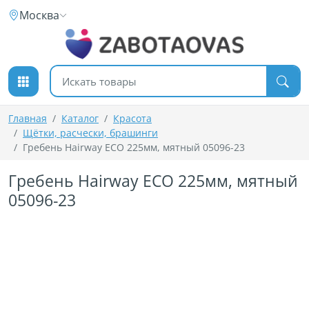
К содержимому
Москва
Поиск товаров
Главная
Каталог
Красота
Щётки, расчески, брашинги
Гребень Hairway ECO 225мм, мятный 05096-23
Гребень Hairway ECO 225мм, мятный
05096-23