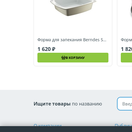
Форма для запекания Berndes SPECIALS, 28 x 21,5 см (054062)
1 620
1 8
В КОРЗИНУ
Поиск
Ищите товары
по названию
О компании
Публич