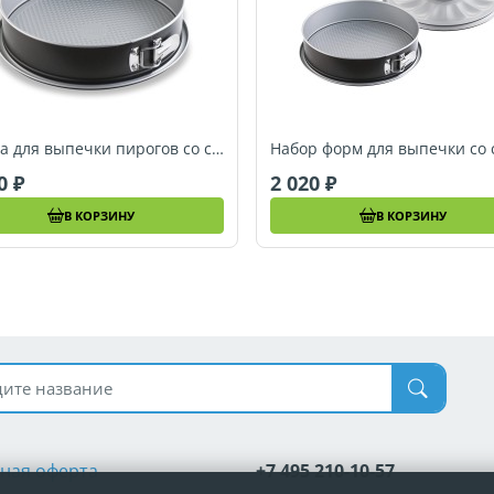
Форма для выпечки пирогов со съёмным бортиком Berndes SPECIALS, 28 см (053330)
20
2 020
В КОРЗИНУ
В КОРЗИНУ
 по названию
ная оферта
+7 495 210-10-57