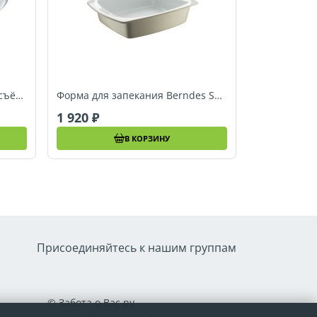
Набор форм для выпечки со съёмным бортиком Berndes SPECIALS, 26 см (053331)
Форма для запекания Berndes SPECIALS, 32 x 25 см (054063)
1 920
В КОРЗИНУ
Присоединяйтесь к нашим группам
© Забота о Вас.ру