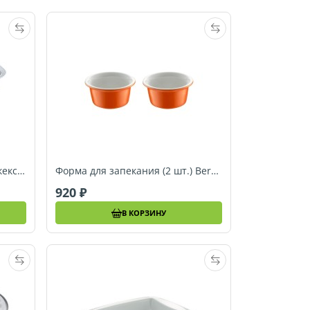
Форма для выпечки хлеба и кексов Berndes SPECIALS, 30 x 10,8 см (053327)
Форма для запекания (2 шт.) Berndes SPECIALS, 11 см (054028)
920
В КОРЗИНУ