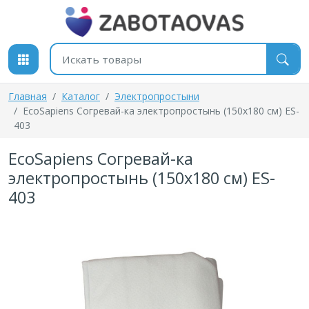
К содержимому
Поиск товаров
Главная
Каталог
Электропростыни
EcoSapiens Согревай-ка электропростынь (150x180 см) ES-
403
EcoSapiens Согревай-ка
электропростынь (150x180 см) ES-
403