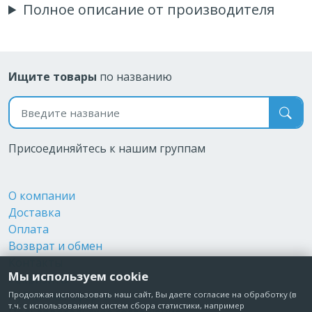
Полное описание от производителя
Ищите товары
по названию
Поиск по названию
Присоединяйтесь к нашим группам
О компании
Доставка
Оплата
Возврат и обмен
Контакты
Мы используем cookie
Реквизиты
Публичная оферта
Продолжая использовать наш сайт, Вы даете согласие на обработку (в
т.ч. с использованием систем сбора статистики, например