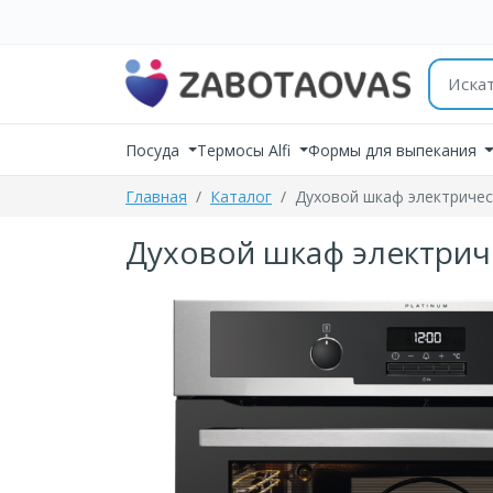
К содержимому
Поиск 
Посуда
Термосы Alfi
Формы для выпекания
Главная
Каталог
Духовой шкаф электрическ
Духовой шкаф электриче