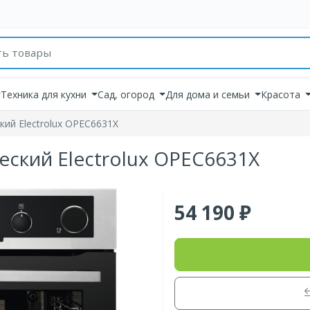
товаров
Техника для кухни
Сад, огород
Для дома и семьи
Красота
ий Electrolux OPEC6631X
ский Electrolux OPEC6631X
54 190