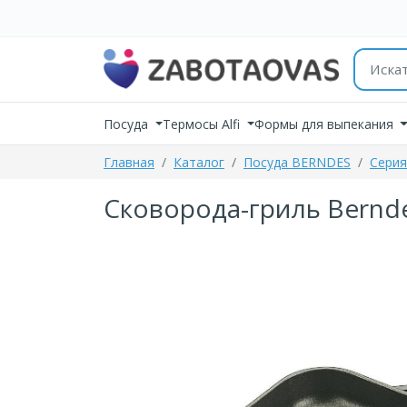
К содержимому
Поиск 
Посуда
Термосы Alfi
Формы для выпекания
Главная
Каталог
Посуда BERNDES
Сери
Cковорода-гриль Bernde