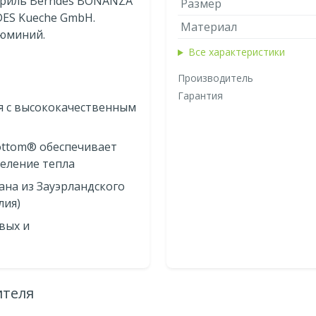
-гриль Berndes BONANZA
Размер
NDES Kueche GmbH.
Материал
люминий.
Все характеристики
Производитель
Гарантия
я с высококачественным
ottom® обеспечивает
еление тепла
ана из Зауэрландского
лия)
овых и
ителя