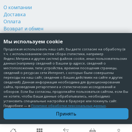
О компании
Доставка
Оплата
Возврат и обмен
Контакты
Мы используем cookie
Реквизиты
Публичная оферта
Продолжая использовать наш сайт, Вы даете согласие на обработку (в
т.ч. с использованием систем сбора статистики, например
Пользовательское соглашение
Яндекс.Метрика и других систем) файлов cookie, иных пользовательских
Политика обработки персональных данных
данных (например сведений о Вашем ip-адресе, сведений о
местоположении, типе устройства, времени посещения страницы,
Согласие на обработку персональных данных
сведений о ресурсах сети Интернет, с которых были совершены
Согласие на рекламные рассылки
переходы на наш сайт, сведения о Ваших действиях на сайте и других
сведений). Данная информация необходима для функционирования
сайта, проведения ретаргетинга и статистических исследований и
+7 495 210-10-57
обзоров. Если Вы согласны, продолжайте пользоваться сайтом, если Вы
не хотите, чтобы Ваши данные обрабатывались, необходимо
установить специальные настройки в браузере или покинуть сайт.
© Забота о Вас.ру
Подробнее — в
Политике обработки персональных данных
.
Москва, Электродный проезд, д. 14 стр.1 офис 18
Принять
ИП Максимова Татьяна Александровна · ИНН 772006379720