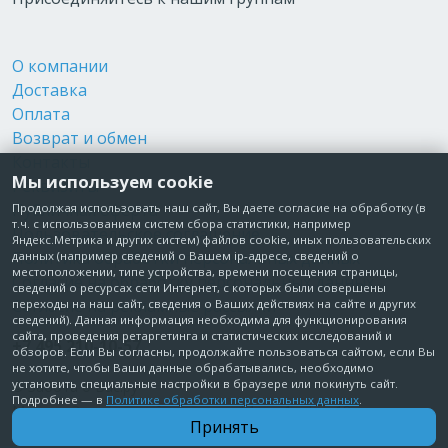
О компании
Доставка
Оплата
Возврат и обмен
Контакты
Мы используем cookie
Реквизиты
Публичная оферта
Продолжая использовать наш сайт, Вы даете согласие на обработку (в
т.ч. с использованием систем сбора статистики, например
Пользовательское соглашение
Яндекс.Метрика и других систем) файлов cookie, иных пользовательских
Политика обработки персональных данных
данных (например сведений о Вашем ip-адресе, сведений о
местоположении, типе устройства, времени посещения страницы,
Согласие на обработку персональных данных
сведений о ресурсах сети Интернет, с которых были совершены
Согласие на рекламные рассылки
переходы на наш сайт, сведения о Ваших действиях на сайте и других
сведений). Данная информация необходима для функционирования
сайта, проведения ретаргетинга и статистических исследований и
+7 495 210-10-57
обзоров. Если Вы согласны, продолжайте пользоваться сайтом, если Вы
не хотите, чтобы Ваши данные обрабатывались, необходимо
установить специальные настройки в браузере или покинуть сайт.
© Забота о Вас.ру
Подробнее — в
Политике обработки персональных данных
.
Москва, Электродный проезд, д. 14 стр.1 офис 18
Принять
ИП Максимова Татьяна Александровна · ИНН 772006379720