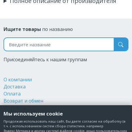
Полное описание от производителя
Ищите товары
по названию
Поиск по названию
Присоединяйтесь к нашим группам
О компании
Доставка
Оплата
Возврат и обмен
Контакты
Мы используем cookie
Реквизиты
Публичная оферта
Продолжая использовать наш сайт, Вы даете согласие на обработку (в
т.ч. с использованием систем сбора статистики, например
Пользовательское соглашение
Яндекс.Метрика и других систем) файлов cookie, иных пользовательских