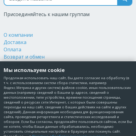
Присоединяйтесь к нашим группам
О компании
Доставка
Оплата
Возврат и обмен
Контакты
Мы используем cookie
Реквизиты
Публичная оферта
Продолжая использовать наш сайт, Вы даете согласие на обработку (в
т.ч. с использованием систем сбора статистики, например
Пользовательское соглашение
Яндекс.Метрика и других систем) файлов cookie, иных пользовательских
Политика обработки персональных данных
данных (например сведений о Вашем ip-адресе, сведений о
местоположении, типе устройства, времени посещения страницы,
Согласие на обработку персональных данных
сведений о ресурсах сети Интернет, с которых были совершены
Согласие на рекламные рассылки
переходы на наш сайт, сведения о Ваших действиях на сайте и других
сведений). Данная информация необходима для функционирования
сайта, проведения ретаргетинга и статистических исследований и
+7 495 210-10-57
обзоров. Если Вы согласны, продолжайте пользоваться сайтом, если Вы
не хотите, чтобы Ваши данные обрабатывались, необходимо
установить специальные настройки в браузере или покинуть сайт.
© Забота о Вас.ру