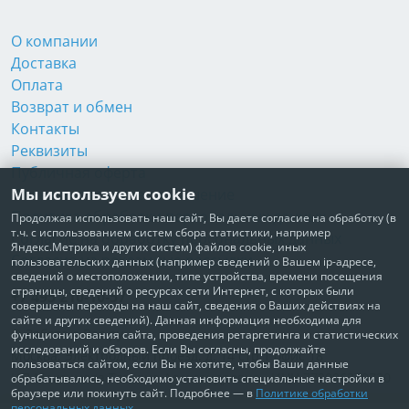
О компании
Доставка
Оплата
Возврат и обмен
Контакты
Реквизиты
Публичная оферта
Мы используем cookie
Пользовательское соглашение
Политика обработки персональных данных
Продолжая использовать наш сайт, Вы даете согласие на обработку (в
т.ч. с использованием систем сбора статистики, например
Согласие на обработку персональных данных
Яндекс.Метрика и других систем) файлов cookie, иных
Согласие на рекламные рассылки
пользовательских данных (например сведений о Вашем ip-адресе,
сведений о местоположении, типе устройства, времени посещения
страницы, сведений о ресурсах сети Интернет, с которых были
+7 495 210-10-57
совершены переходы на наш сайт, сведения о Ваших действиях на
сайте и других сведений). Данная информация необходима для
© Забота о Вас.ру
функционирования сайта, проведения ретаргетинга и статистических
исследований и обзоров. Если Вы согласны, продолжайте
Москва, Электродный проезд, д. 14 стр.1 офис 18
пользоваться сайтом, если Вы не хотите, чтобы Ваши данные
ИП Максимова Татьяна Александровна · ИНН 772006379720
обрабатывались, необходимо установить специальные настройки в
браузере или покинуть сайт. Подробнее — в
Политике обработки
персональных данных
.