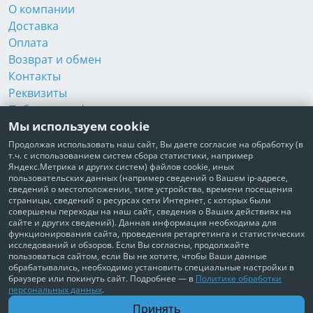
О компании
Доставка
Оплата
Возврат и обмен
Контакты
Реквизиты
Публичная оферта
Мы используем cookie
Пользовательское соглашение
Политика обработки персональных данных
Продолжая использовать наш сайт, Вы даете согласие на обработку (в
т.ч. с использованием систем сбора статистики, например
Согласие на обработку персональных данных
Яндекс.Метрика и других систем) файлов cookie, иных
Согласие на рекламные рассылки
пользовательских данных (например сведений о Вашем ip-адресе,
сведений о местоположении, типе устройства, времени посещения
страницы, сведений о ресурсах сети Интернет, с которых были
+7 495 210-10-57
совершены переходы на наш сайт, сведения о Ваших действиях на
сайте и других сведений). Данная информация необходима для
© Забота о Вас.ру
функционирования сайта, проведения ретаргетинга и статистических
исследований и обзоров. Если Вы согласны, продолжайте
Москва, Электродный проезд, д. 14 стр.1 офис 18
пользоваться сайтом, если Вы не хотите, чтобы Ваши данные
ИП Максимова Татьяна Александровна · ИНН 772006379720
обрабатывались, необходимо установить специальные настройки в
браузере или покинуть сайт. Подробнее — в
Политике обработки
персональных данных
.
В корзину
Принять
1 300 ₽