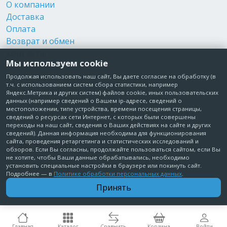
О компании
Доставка
Оплата
Возврат и обмен
Контакты
Мы используем cookie
Реквизиты
Публичная оферта
Продолжая использовать наш сайт, Вы даете согласие на обработку (в
т.ч. с использованием систем сбора статистики, например
Пользовательское соглашение
Яндекс.Метрика и других систем) файлов cookie, иных пользовательских
Политика обработки персональных данных
данных (например сведений о Вашем ip-адресе, сведений о
местоположении, типе устройства, времени посещения страницы,
Согласие на обработку персональных данных
сведений о ресурсах сети Интернет, с которых были совершены
Согласие на рекламные рассылки
переходы на наш сайт, сведения о Ваших действиях на сайте и других
сведений). Данная информация необходима для функционирования
сайта, проведения ретаргетинга и статистических исследований и
+7 495 210-10-57
обзоров. Если Вы согласны, продолжайте пользоваться сайтом, если Вы
не хотите, чтобы Ваши данные обрабатывались, необходимо
установить специальные настройки в браузере или покинуть сайт.
© Забота о Вас.ру
Подробнее — в
Политике обработки персональных данных
.
Москва, Электродный проезд, д. 14 стр.1 офис 18
Принять
ИП Максимова Татьяна Александровна · ИНН 772006379720
Главная
Каталог
Сравнить
Корзина
Войти