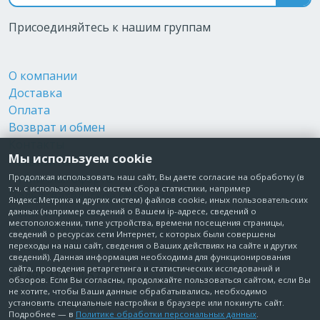
Присоединяйтесь к нашим группам
О компании
Доставка
Оплата
Возврат и обмен
Контакты
Мы используем cookie
Реквизиты
Публичная оферта
Продолжая использовать наш сайт, Вы даете согласие на обработку (в
т.ч. с использованием систем сбора статистики, например
Пользовательское соглашение
Яндекс.Метрика и других систем) файлов cookie, иных пользовательских
Политика обработки персональных данных
данных (например сведений о Вашем ip-адресе, сведений о
местоположении, типе устройства, времени посещения страницы,
Согласие на обработку персональных данных
сведений о ресурсах сети Интернет, с которых были совершены
Согласие на рекламные рассылки
переходы на наш сайт, сведения о Ваших действиях на сайте и других
сведений). Данная информация необходима для функционирования
сайта, проведения ретаргетинга и статистических исследований и
+7 495 210-10-57
обзоров. Если Вы согласны, продолжайте пользоваться сайтом, если Вы
не хотите, чтобы Ваши данные обрабатывались, необходимо
установить специальные настройки в браузере или покинуть сайт.
© Забота о Вас.ру
Подробнее — в
Политике обработки персональных данных
.