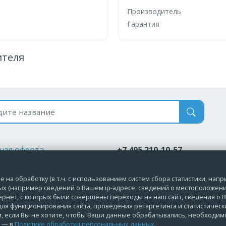
Производитель
Гарантия
ителя
 по названию
ная оферта
+7 495 210-10-57
вательское соглашение
ка обработки
 на обработку (в т.ч. с использованием систем сбора статистики, нап
альных данных
ых (например сведений о Вашем ip-адресе, сведений о местоположени
ернет, с которых были совершены переходы на наш сайт, сведения о В
ие на обработку
ля функционирования сайта, проведения ретаргетинга и статистическ
альных данных
м, если Вы не хотите, чтобы Ваши данные обрабатывались, необходи
ие на рекламные рассылки
е — в
Политике обработки персональных данных
.