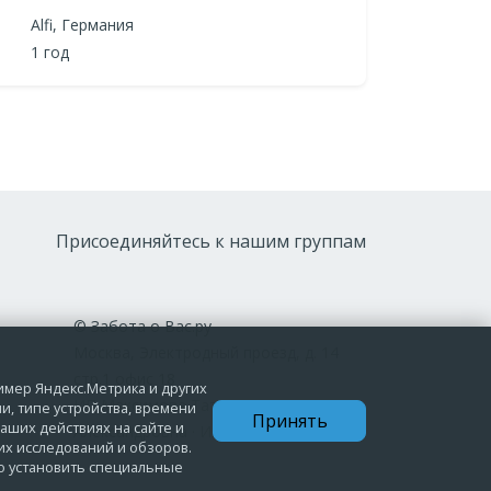
Alfi, Германия
1 год
Присоединяйтесь к нашим группам
© Забота о Вас.ру
Москва, Электродный проезд, д. 14
стр.1 офис 18
ример Яндекс.Метрика и других
ИП Максимова Татьяна
и, типе устройства, времени
Принять
аших действиях на сайте и
Александровна · ИНН 772006379720
их исследований и обзоров.
мо установить специальные