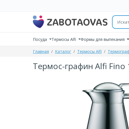
К содержимому
Поиск 
Посуда
Термосы Alfi
Формы для выпекания
Главная
Каталог
Термосы Alfi
Термограф
Термос-графин Alfi Fino 